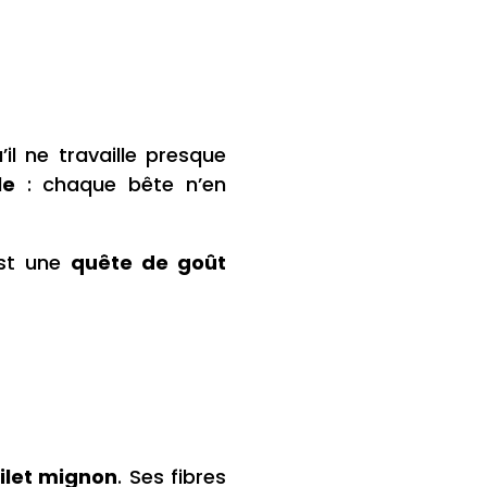
il ne travaille presque
le
: chaque bête n’en
est une
quête de goût
filet mignon
. Ses fibres