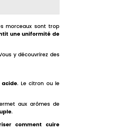
les morceaux sont trop
tit une uniformité de
 Vous y découvrirez des
 acide
. Le citron ou le
 permet aux arômes de
uple
.
riser comment cuire