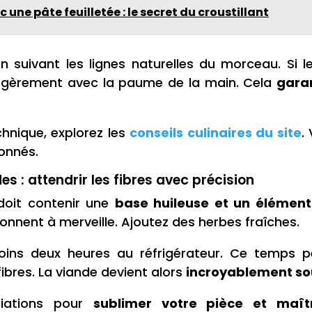
c une pâte feuilletée : le secret du croustillant
n suivant les lignes naturelles du morceau. Si 
 légèrement avec la paume de la main. Cela
garan
chnique, explorez les
conseils culinaires du site
.
onnés.
s : attendrir les fibres avec précision
oit contenir une
base huileuse et un élément
ionnent à merveille. Ajoutez des herbes fraîches.
oins deux heures au réfrigérateur. Ce temps
ibres. La viande devient alors
incroyablement so
ciations pour
sublimer votre pièce et maît