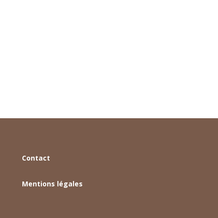
Dans l'univers culinaire, peu de
préparations semblent aussi simples
qu'un œuf dur. Pourtant,...
Contact
Mentions légales