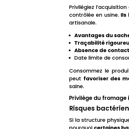
Privilégiez l’acquisit
contrôlée en usine.
Ils
artisanale.
Avantages du sache
Traçabilité rigoureu
Absence de contac
Date limite de cons
Consommez le produit
peut
favoriser des m
saine.
Privilège du fromage 
Risques bactériens
Si la structure physiq
pourquoi
certaines ba