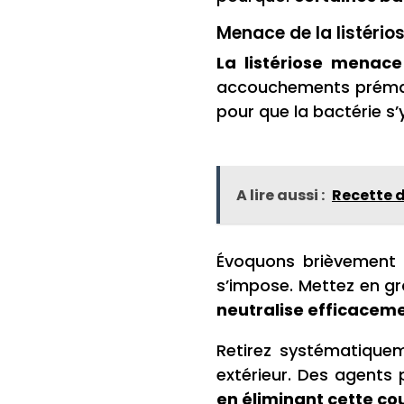
Menace de la listério
La listériose menace
accouchements prématu
pour que la bactérie s’
A lire aussi :
Recette d
Évoquons brièvement l
s’impose. Mettez en gr
neutralise efficacem
Retirez systématiquem
extérieur. Des agents 
en éliminant cette co