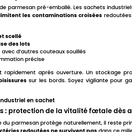
ion de parmesan pré-emballé. Les sachets industrie
 limitent les contaminations croisées
redoutées 
t scellé
se des lots
t
avec d’autres couteaux souillés
ommation précise
 rapidement après ouverture. Un stockage prol
oisissures
sur les bords. Soyez vigilante pour g
industriel en sachet
 : protection de la vitalité fœtale dès 
ue du parmesan protège naturellement, il reste p
ctéries redoutées ne survivent pas
dans ce milie