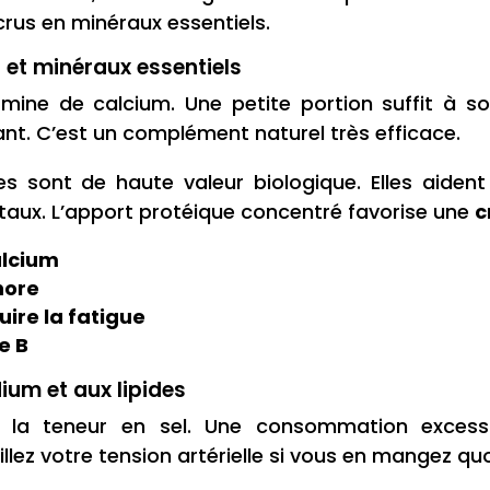
crus en minéraux essentiels.
 et minéraux essentiels
ine de calcium. Une petite portion suffit à so
ant. C’est un complément naturel très efficace.
es sont de haute valeur biologique. Elles aident
taux. L’apport protéique concentré favorise une
c
alcium
hore
uire la fatigue
e B
ium et aux lipides
 à la teneur en sel. Une consommation exces
eillez votre tension artérielle si vous en mangez q