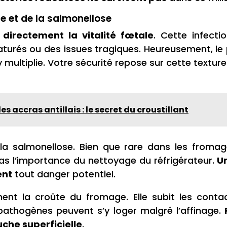
se et de la salmonellose
 directement la vitalité fœtale
. Cette infect
rés ou des issues tragiques. Heureusement, le
y multiplie. Votre sécurité repose sur cette texture
es accras antillais : le secret du croustillant
a salmonellose. Bien que rare dans les fromages
as l’importance du nettoyage du réfrigérateur.
U
ent
tout danger potentiel.
ent la croûte du fromage. Elle subit les conta
pathogènes peuvent s’y loger malgré l’affinage.
uche superficielle
.