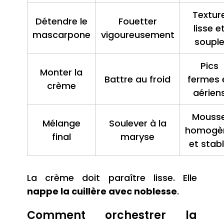
Textur
Détendre le
Fouetter
lisse e
mascarpone
vigoureusement
soupl
Pics
Monter la
Battre au froid
fermes 
crème
aérien
Mouss
Mélange
Soulever à la
homogè
final
maryse
et stab
La crème doit paraître lisse. Elle
nappe la cuillère avec noblesse
.
Comment orchestrer la